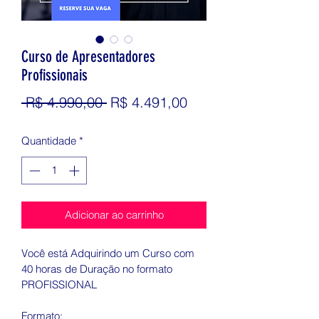
Curso de Apresentadores
Profissionais
Preço
Preço
 R$ 4.990,00 
R$ 4.491,00
normal
promocional
Quantidade
*
Adicionar ao carrinho
Você está Adquirindo um Curso com 
40 horas de Duração no formato 
PROFISSIONAL 
Formato: