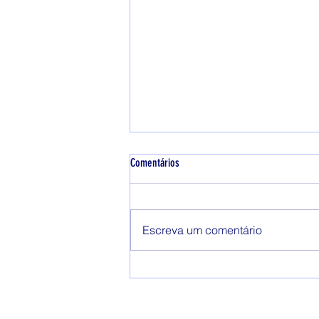
Comentários
Crie um blog incrível
Escreva um comentário