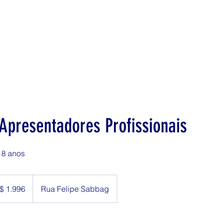
 Apresentadores Profissionais
18 anos
$ 1.996
Rua Felipe Sabbag
eiros