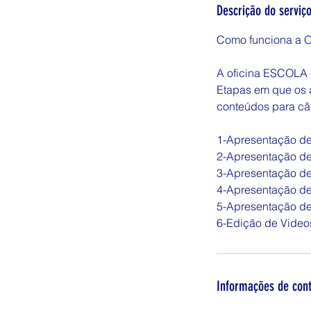
e
Descrição do serviç
r
Como funciona a O
r
a
A oficina ESCOLA
d
Etapas em que os 
o
conteúdos para câ
1-Apresentação de
2-Apresentação de
3-Apresentação de
4-Apresentação de
5-Apresentação de
6-Edição de Video
Informações de con