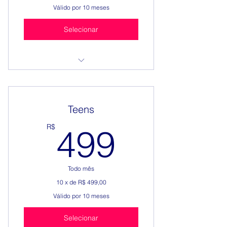
Válido por 10 meses
Selecionar
Início em Outubro de 2024
Término em Janeiro de 2025
Teens
3 horas por aula : Total de 30
499R$
R$
499
horas
Todo mês
10 x de R$ 499,00
Válido por 10 meses
Selecionar