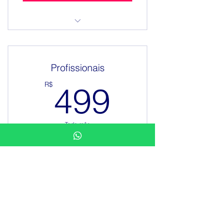
Início em Outubro de 2024
Término em Janeiro de 2025
Profissionais
3 horas por aula : Total de 30
499R$
R$
499
horas
Todo mês
10 x de R$ 499,00
Válido por 10 meses
Selecionar
Início em Outubro de 2024